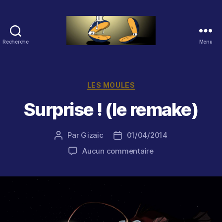
Recherche
Menu
Les
Moules
(2.0)
Catégories
LES MOULES
Surprise ! (le remake)
Par
Gizaic
01/04/2014
Auteur
Date
de
de
sur
Aucun commentaire
l’article
l’article
Surprise
!
(le
remake)