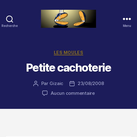
Recherche
Menu
Les
Moules
(2.0)
Catégories
LES MOULES
Petite cachoterie
Par
Gizaic
23/08/2008
Auteur
Date
de
de
sur
Aucun commentaire
l’article
l’article
Petite
cachoterie