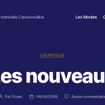
rovincialis Cassecouillus
Les Moules
Catégories
LES MOULES
Les nouveau
Par
Gizaic
04/04/2006
Aucun commentair
Auteur
Date
de
de