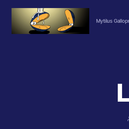
Mytilus Gallop
Les
Moules
(2.0)