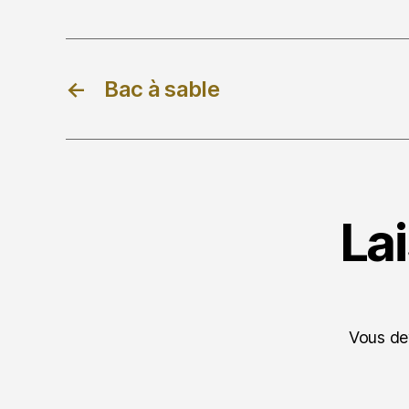
←
Bac à sable
La
Vous d