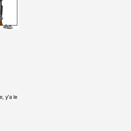
, y'a le