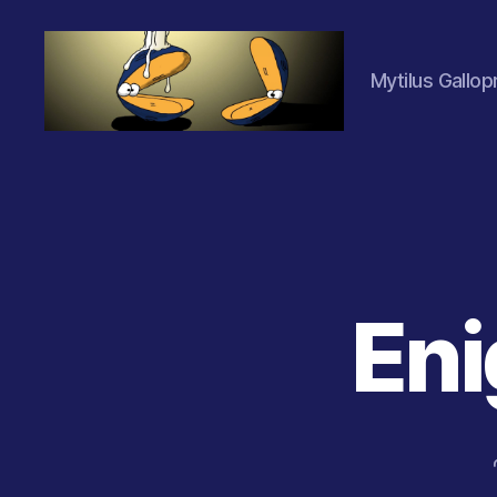
Mytilus Gallop
Les
Moules
(2.0)
En