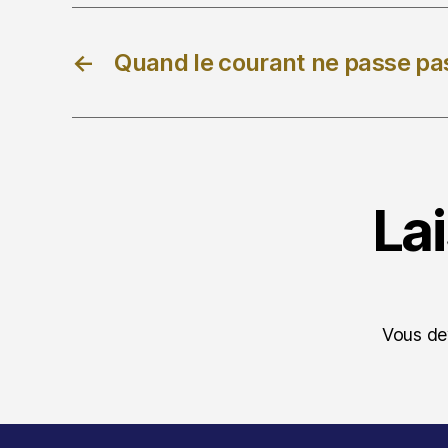
←
Quand le courant ne passe pa
La
Vous d