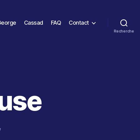
George
Cassad
FAQ
Contact
Recherche
use
sur
e
Enigme