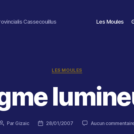
rovincialis Cassecouillus
Les Moules
Catégories
LES MOULES
igme lumine
Par
Gizaic
28/01/2007
Aucun commentair
Auteur
Date
de
de