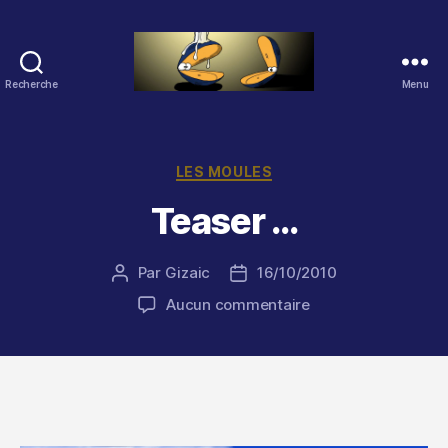
Recherche
Menu
Les
Moules
(2.0)
Catégories
LES MOULES
Teaser …
Par
Gizaic
16/10/2010
Auteur
Date
de
de
sur
Aucun commentaire
l’article
l’article
Teaser
…