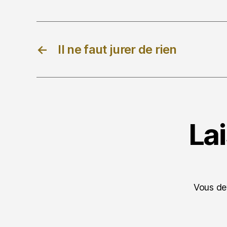
←
Il ne faut jurer de rien
La
Vous d