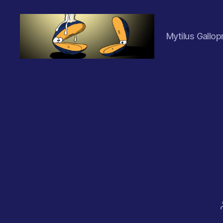
Mytilus Gallop
Les
Moules
(2.0)