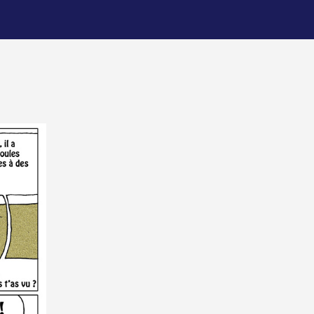
à
sable