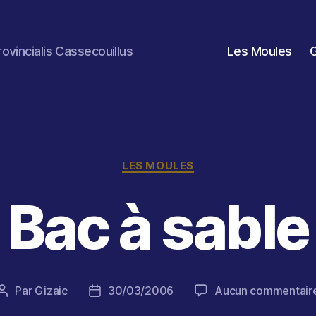
rovincialis Cassecouillus
Les Moules
Catégories
LES MOULES
Bac à sable
Par
Gizaic
30/03/2006
Aucun commentair
Auteur
Date
de
de